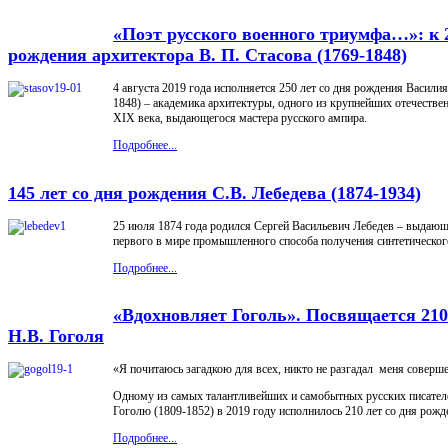
«Поэт русского военного триумфа…»: к 
рождения архитектора В. П. Стасова (1769-1848)
4 августа 2019 года исполняется 250 лет со дня рождения Васили
1848) – академика архитектуры, одного из крупнейших отечеств
XIX века, выдающегося мастера русского ампира.
Подробнее...
145 лет со дня рождения С.В. Лебедева (1874-1934)
25 июля 1874 года родился Сергей Васильевич Лебедев – выдающ
первого в мире промышленного способа получения синтетическог
Подробнее...
«Вдохновляет Гоголь». Посвящается 21
Н.В. Гоголя
«Я почитаюсь загадкою для всех, никто не разгадал меня соверш
Одному из самых талантливейших и самобытных русских писате
Гоголю (1809-1852) в 2019 году исполнилось 210 лет со дня рожд
Подробнее...