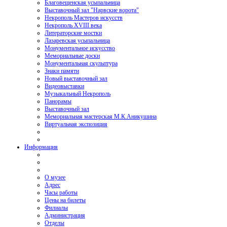
Благовещенская усыпальница
Выставочный зал "Нарвские ворота"
Некрополь Мастеров искусств
Некрополь XVIII века
Литераторские мостки
Лазаревская усыпальница
Монументальное искусство
Мемориальные доски
Монументальная скульптура
Знаки памяти
Новый выставочный зал
Видеовыставки
Музыкальный Некрополь
Панорамы
Выставочный зал
Мемориальная мастерская М.К.Аникушина
Виртуальная экспозиция
Информация
О музее
Адрес
Часы работы
Цены на билеты
Филиалы
Администрация
Отделы