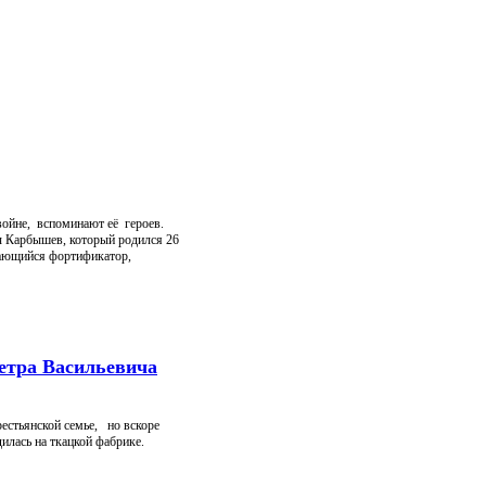
войне, вспоминают её героев.
ч Карбышев, который родился 26
ыдающийся фортификатор,
етра Васильевича
естьянской семье, но вскоре
илась на ткацкой фабрике.