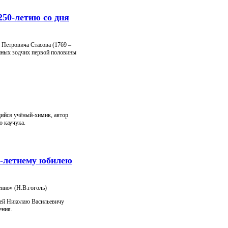
250-летию со дня
я Петровича Стасова (1769 –
енных зодчих первой половины
ийся учёный-химик, автор
о каучука.
0-летнему юбилею
енно» (Н.В.гоголь)
лей Николаю Васильевичу
ения.