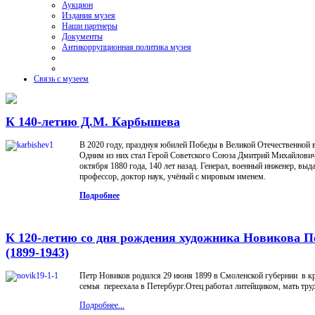
Аукцион
Издания музея
Наши партнеры
Документы
Антикоррупционная политика музея
Связь с музеем
К 140-летию Д.М. Карбышева
В 2020 году, празднуя юбилей Победы в Великой Отечественной 
Одним из них стал Герой Советского Союза Дмитрий Михайлови
октября 1880 года, 140 лет назад. Генерал, военный инженер, в
профессор, доктор наук, учёный с мировым именем.
Подробнее
К 120-летию со дня рождения художника Новикова П
(1899-1943)
Петр Новиков родился 29 июня 1899 в Смоленской губернии в кр
семья переехала в Петербург.Отец работал литейщиком, мать труд
Подробнее...