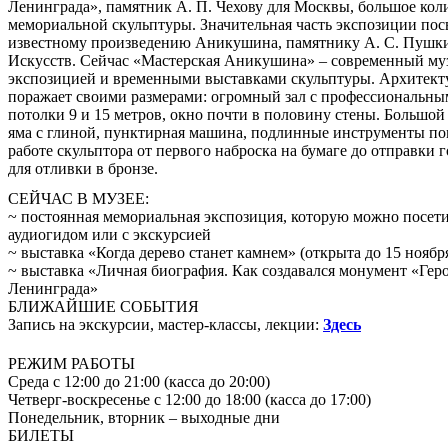
Ленинграда», памятник А. П. Чехову для Москвы, большое кол
мемориальной скульптуры. Значительная часть экспозиции по
известному произведению Аникушина, памятнику А. С. Пушки
Искусств.
Сейчас «Мастерская Аникушина» – современный му
экспозицией и временными выставками скульптуры. Архитект
поражает своими размерами: огромный зал с профессиональны
потолки 9 и 15 метров, окно почти в половину стены. Большой
яма с глиной, пунктирная машина, подлинные инструменты пом
работе скульптора от первого наброска на бумаге до отправки 
для отливки в бронзе.
СЕЙЧАС В МУЗЕЕ:
~ постоянная мемориальная экспозиция, которую можно посети
аудиогидом или с экскурсией
~ выставка «Когда дерево станет камнем» (открыта до 15 ноября
~ выставка «Личная биография. Как создавался монумент «Ге
Ленинграда»
БЛИЖАЙШИЕ СОБЫТИЯ
Запись на экскурсии, мастер-классы, лекции:
Здесь
РЕЖИМ РАБОТЫ
Среда с 12:00 до 21:00 (касса до 20:00)
Четверг-воскресенье с 12:00 до 18:00 (касса до 17:00)
Понедельник, вторник – выходные дни
БИЛЕТЫ