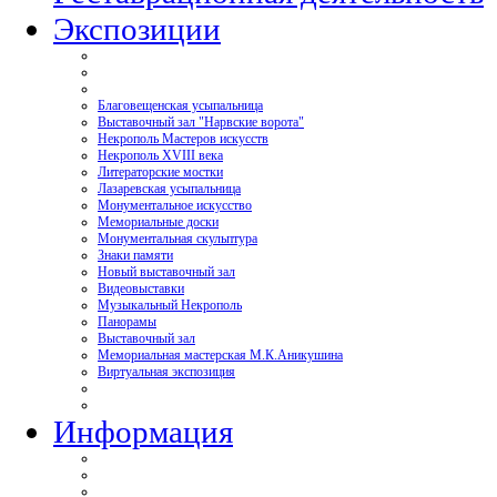
Экспозиции
Благовещенская усыпальница
Выставочный зал "Нарвские ворота"
Некрополь Мастеров искусств
Некрополь XVIII века
Литераторские мостки
Лазаревская усыпальница
Монументальное искусство
Мемориальные доски
Монументальная скульптура
Знаки памяти
Новый выставочный зал
Видеовыставки
Музыкальный Некрополь
Панорамы
Выставочный зал
Мемориальная мастерская М.К.Аникушина
Виртуальная экспозиция
Информация