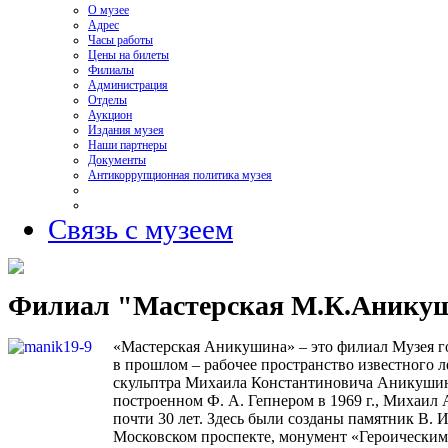
О музее
Адрес
Часы работы
Цены на билеты
Филиалы
Администрация
Отделы
Аукцион
Издания музея
Наши партнеры
Документы
Антикоррупционная политика музея
Связь с музеем
Филиал "Мастерская М.К.Анику
«Мастерская Аникушина» – это филиал Музея го
в прошлом – рабочее пространство известного 
скульп
тра Михаила Константиновича Аникушина
построенном Ф. А. Гепнером в 1969 г., Михаил
почти 30 лет. Здесь были созданы памятник В. 
Московском проспекте, монумент «Героически