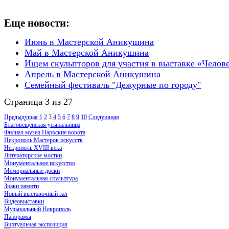
Еще новости:
Июнь в Мастерской Аникушина
Май в Мастерской Аникушина
Ищем скульпторов для участия в выставке «Челов
Апрель в Мастерской Аникушина
Семейный фестиваль "Дежурные по городу"
Страница 3 из 27
Предыдущая
1
2
3
4
5
6
7
8
9
10
Следующая
Благовещенская усыпальница
Филиал музея Нарвские ворота
Некрополь Мастеров искусств
Некрополь XVIII века
Литераторские мостки
Монументальное искусство
Мемориальные доски
Монументальная скульптура
Знаки памяти
Новый выставочный зал
Видеовыставки
Музыкальный Некрополь
Панорамы
Виртуальная экспозиция