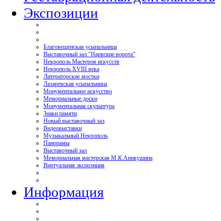
Экспозиции
Благовещенская усыпальница
Выставочный зал "Нарвские ворота"
Некрополь Мастеров искусств
Некрополь XVIII века
Литераторские мостки
Лазаревская усыпальница
Монументальное искусство
Мемориальные доски
Монументальная скульптура
Знаки памяти
Новый выставочный зал
Видеовыставки
Музыкальный Некрополь
Панорамы
Выставочный зал
Мемориальная мастерская М.К.Аникушина
Виртуальная экспозиция
Информация