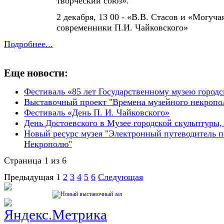
творческий союз».
2 декабря, 13 00 - «В.В. Стасов и «Могуча
современники П.И. Чайковского»
Подробнее...
Еще новости:
Фестиваль «85 лет Государственному музею город
Выставочный проект "Времена музейного некропо
​​​Фестиваль «День П. И. Чайковского»
День Достоевского в Музее городской скульптуры,
Новый ресурс музея "Электронный путеводитель 
Некрополю"
Страница 1 из 6
Предыдущая
1
2
3
4
5
6
Следующая