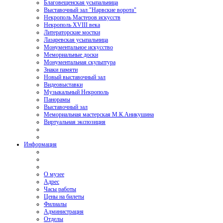
Благовещенская усыпальница
Выставочный зал "Нарвские ворота"
Некрополь Мастеров искусств
Некрополь XVIII века
Литераторские мостки
Лазаревская усыпальница
Монументальное искусство
Мемориальные доски
Монументальная скульптура
Знаки памяти
Новый выставочный зал
Видеовыставки
Музыкальный Некрополь
Панорамы
Выставочный зал
Мемориальная мастерская М.К.Аникушина
Виртуальная экспозиция
Информация
О музее
Адрес
Часы работы
Цены на билеты
Филиалы
Администрация
Отделы