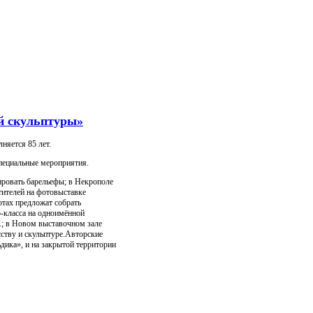
ой скульптуры»
няется 85 лет.
специальные мероприятия.
ировать барельефы; в Некрополе
тителей на фотовыставке
тах предложат собрать
р-класса на одноимённой
.; в Новом выставочном зале
сству и скульптуре.Авторские
дика», и на закрытой территории