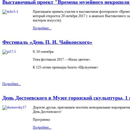
Выставочный проект "Времена музейного некрополя
Приглашаем принять участие в выставочном фотопроекте «Време
который откроется 20 октября 2017 г. в аванзале Выставочного з
мастеров искусств).
Подробнее...
​​​Фестиваль «День П. И. Чайковского»
9, 10 сентября
Тема фестиваля 2017 – «Вальс цветов».
К 125-летию премьеры балета «Щелкунчик»
Подробнее...
День Достоевского в Музее городской скульптуры, 1
Дорогие друзья, приглашаем посетить мемориальные мероприяти
День Достоевского!
Программа:
Подробнее...