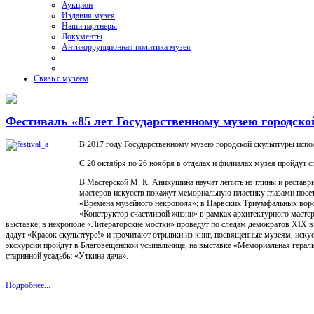
Аукцион
Издания музея
Наши партнеры
Документы
Антикоррупционная политика музея
Связь с музеем
Фестиваль «85 лет Государственному музею городск
В 2017 году Государственному музею городской скульптуры испол
С 20 октября по 26 ноября в отделах и филиалах музея пройдут 
В Мастерской М. К. Аникушина научат лепить из глины и реставр
мастеров искусств покажут мемориальную пластику глазами посе
«Времена музейного некрополя»; в Нарвских Триумфальных воро
«Конструктор счастливой жизни» в рамках архитектурного масте
выставке; в некрополе «Литераторские мостки» проведут по следам демократов XIX в
дадут «Красок скульптуре!» и прочитают отрывки из книг, посвященные музеям, иску
экскурсии пройдут в Благовещенской усыпальнице, на выставке «Мемориальная гераль
старинной усадьбы «Уткина дача».
Подробнее...