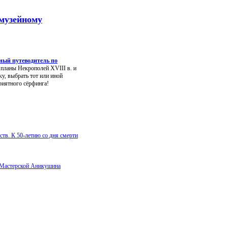
 музейному
ный путеводитель по
 планы Некрополей XVIII в. и
у, выбрать тот или иной
риятного сёрфинга!
тв. К 50-летию со дня смерти
в Мастерской Аникушина