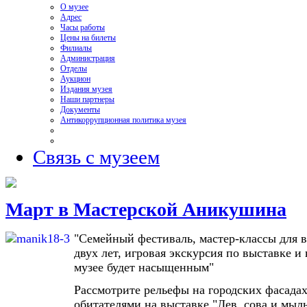
О музее
Адрес
Часы работы
Цены на билеты
Филиалы
Администрация
Отделы
Аукцион
Издания музея
Наши партнеры
Документы
Антикоррупционная политика музея
Связь с музеем
Март в Мастерской Аникушина
"Семейный фестиваль, мастер-классы для в
двух лет, игровая экскурсия по выставке и 
музее будет насыщенным"
Рассмотрите рельефы на городских фасадах
обитателями на выставке "Лев, сова и мыл