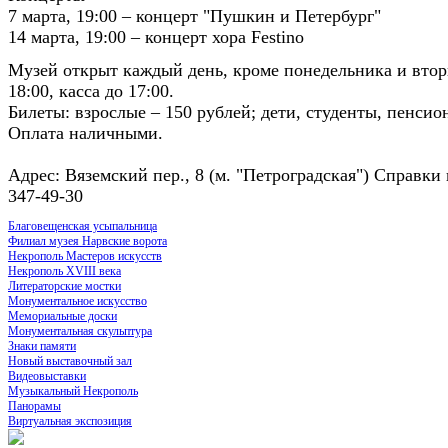
7 марта, 19:00 – концерт "Пушкин и Петербург"
14 марта, 19:00 – концерт хора Festino
Музей открыт каждый день, кроме понедельника и вторн
18:00, касса до 17:00.
Билеты: взрослые – 150 рублей; дети, студенты, пенсио
Оплата наличными.
Адрес: Вяземский пер., 8 (м. "Петроградская") Справки 
347-49-30
Благовещенская усыпальница
Филиал музея Нарвские ворота
Некрополь Мастеров искусств
Некрополь XVIII века
Литераторские мостки
Монументальное искусство
Мемориальные доски
Монументальная скульптура
Знаки памяти
Новый выставочный зал
Видеовыставки
Музыкальный Некрополь
Панорамы
Виртуальная экспозиция