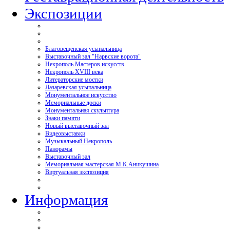
Экспозиции
Благовещенская усыпальница
Выставочный зал "Нарвские ворота"
Некрополь Мастеров искусств
Некрополь XVIII века
Литераторские мостки
Лазаревская усыпальница
Монументальное искусство
Мемориальные доски
Монументальная скульптура
Знаки памяти
Новый выставочный зал
Видеовыставки
Музыкальный Некрополь
Панорамы
Выставочный зал
Мемориальная мастерская М.К.Аникушина
Виртуальная экспозиция
Информация