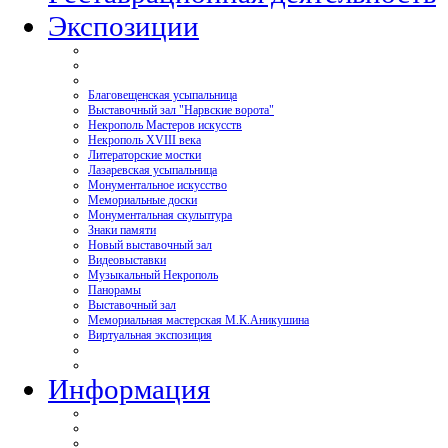
Экспозиции
Благовещенская усыпальница
Выставочный зал "Нарвские ворота"
Некрополь Мастеров искусств
Некрополь XVIII века
Литераторские мостки
Лазаревская усыпальница
Монументальное искусство
Мемориальные доски
Монументальная скульптура
Знаки памяти
Новый выставочный зал
Видеовыставки
Музыкальный Некрополь
Панорамы
Выставочный зал
Мемориальная мастерская М.К.Аникушина
Виртуальная экспозиция
Информация