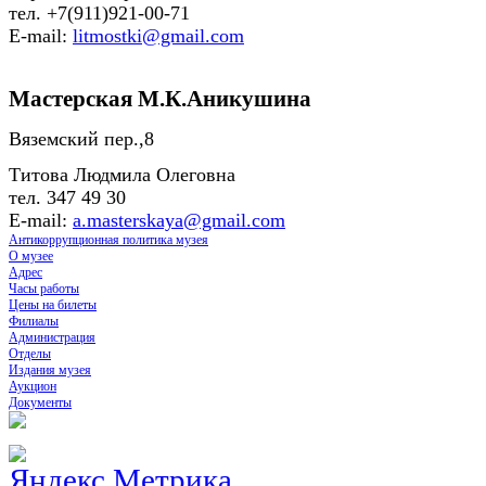
тел. +7(911)921-00-71
E-mail:
litmostki@gmail.com
Мастерская М.К.Аникушина
Вяземский пер.,8
Титова Людмила Олеговна
тел. 347 49 30
E-mail:
a.masterskaya@gmail.com
Антикоррупционная политика музея
О музее
Адрес
Часы работы
Цены на билеты
Филиалы
Администрация
Отделы
Издания музея
Аукцион
Документы