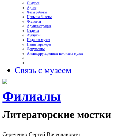
О музее
Адрес
Часы работы
Цены на билеты
Филиалы
Администрация
Отделы
Аукцион
Издания музея
Наши партнеры
Документы
Антикоррупционная политика музея
Связь с музеем
Филиалы
Литераторские мостки
Сереченко Сергей Вячеславович