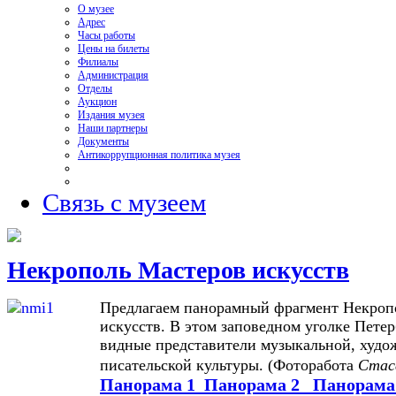
О музее
Адрес
Часы работы
Цены на билеты
Филиалы
Администрация
Отделы
Аукцион
Издания музея
Наши партнеры
Документы
Антикоррупционная политика музея
Связь с музеем
Некрополь Мастеров искусств
Предлагаем панорамный фрагмент Некроп
искусств. В этом заповедном уголке Пете
видные представители музыкальной, худо
писательской культуры. (Фоторабота
Стас
Панорама 1
Панорама 2
Панорама