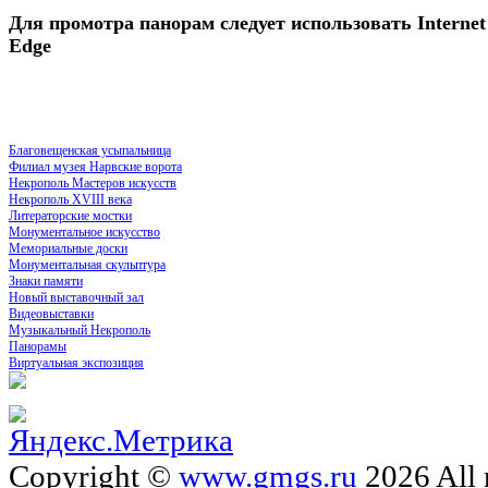
Для промотра панорам следует использовать Internet 
Edge
Благовещенская усыпальница
Филиал музея Нарвские ворота
Некрополь Мастеров искусств
Некрополь XVIII века
Литераторские мостки
Монументальное искусство
Мемориальные доски
Монументальная скульптура
Знаки памяти
Новый выставочный зал
Видеовыставки
Музыкальный Некрополь
Панорамы
Виртуальная экспозиция
Copyright ©
www.gmgs.ru
2026 All 