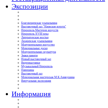
Экспозиции
Благовещенская усыпальница
Выставочный зал "Нарвские ворота"
Некрополь Мастеров искусств
Некрополь XVIII века
Литераторские мостки
Лазаревская усыпальница
Монументальное искусство
Мемориальные доски
Монументальная скульптура
Знаки памяти
Новый выставочный зал
Видеовыставки
Музыкальный Некрополь
Панорамы
Выставочный зал
Мемориальная мастерская М.К.Аникушина
Виртуальная экспозиция
Информация