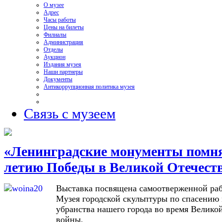
О музее
Адрес
Часы работы
Цены на билеты
Филиалы
Администрация
Отделы
Аукцион
Издания музея
Наши партнеры
Документы
Антикоррупционная политика музея
Связь с музеем
«Ленинградские монументы помнят
летию Победы в Великой Отечест
Выставка посвящена самоотверженной раб
Музея городской скульптуры по спасению
убранства нашего города во время Велико
войны.