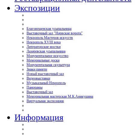
Экспозиции
Благовещенская усыпальница
Выставочный зал "Нарвские ворота"
Некрополь Мастеров искусств
Некрополь XVIII века
Литераторские мостки
Лазаревская усыпальница
Монументальное искусство
Мемориальные доски
Монументальная скульптура
Знаки памяти
Новый выставочный зал
Видеовыставки
Музыкальный Некрополь
Панорамы
Выставочный зал
Мемориальная мастерская М.К.Аникушина
Виртуальная экспозиция
Информация