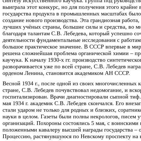
синтезу искусственного каучука. Группа под руководст
выиграла этот конкурс, но для получения этого крайне 
государства продукта в промышленных масштабах было
создание нового производства. Эта грандиозная работа,
лучших учёных страны, большие силы и средства, во м
благодаря талантам С.В. Лебедева, который успешно со
деятельности фундаментальные исследования с работ
большое практическое значение. В СССР впервые в ми
решена сложнейшая проблема органической химии – пр
каучука. К началу 1930-х гг. производство синтетическо
разворачивается уже по всей стране, С.В. Лебедев нагр
орденом Ленина, становится академиком АН СССР.
Весной 1934 г., после одной из своих многочисленных 
стране, С.В. Лебедев почувствовал недомогание, и вско
госпитализирован. Врачи диагностировали сыпной тиф. 
мая 1934 г. академик С.В. Лебедев скончался. Его внеза
стали ударом не только для родных и близких, соратнико
науки в целом. Газеты были полны некрологов, писем у
организаций. Похороны состоялись 5 мая, с воинскими 
положенными кавалеру высшей награды государства – 
Процессию, растянувшуюся по Невскому проспекту на 