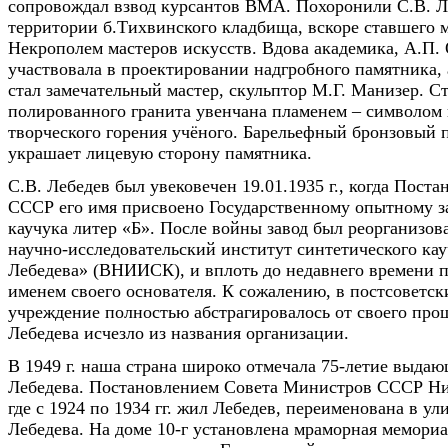
сопровождал взвод курсантов ВМА. Похоронили С.В. Л
территории б.Тихвинского кладбища, вскоре ставшего
Некрополем мастеров искусств. Вдова академика, А.П.
участвовала в проектировании надгробного памятника, 
стал замечательный мастер, скульптор М.Г. Манизер. Ст
полированного гранита увенчана пламенем – символом
творческого горения учёного. Барельефный бронзовый п
украшает лицевую сторону памятника.
С.В. Лебедев был увековечен 19.01.1935 г., когда Пос
СССР его имя присвоено Государственному опытному з
каучука литер «Б». После войны завод был реорганизо
научно-исследовательский институт синтетического кау
Лебедева» (ВНИИСК), и вплоть до недавнего времени 
именем своего основателя. К сожалению, в постсоветск
учреждение полностью абстрагировалось от своего прош
Лебедева исчезло из названия организации.
В 1949 г. наша страна широко отмечала 75-летие выдаю
Лебедева. Постановлением Совета Министров СССР Ни
где с 1924 по 1934 гг. жил Лебедев, переименована в у
Лебедева. На доме 10-г установлена мраморная мемориа