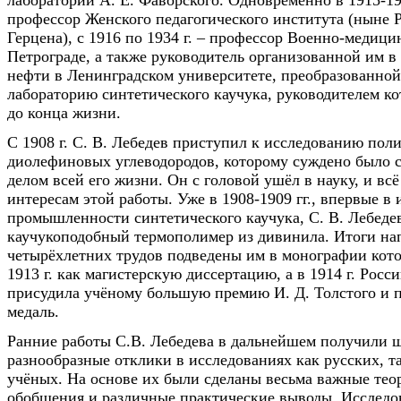
лаборатории А. Е. Фаворского. Одновременно в 1915-192
профессор Женского педагогического института (ныне 
Герцена), с 1916 по 1934 г. – профессор Военно-медици
Петрограде, а также руководитель организованной им в 
нефти в Ленинградском университете, преобразованной 
лабораторию синтетического каучука, руководителем ко
до конца жизни.
С 1908 г. С. В. Лебедев приступил к исследованию пол
диолефиновых углеводородов, которому суждено было 
делом всей его жизни. Он с головой ушёл в науку, и вс
интересам этой работы. Уже в 1908-1909 гг., впервые в
промышленности синтетического каучука, С. В. Лебеде
каучукоподобный термополимер из дивинила. Итоги н
четырёхлетних трудов подведены им в монографии кот
1913 г. как магистерскую диссертацию, а в 1914 г. Рос
присудила учёному большую премию И. Д. Толстого и 
медаль.
Ранние работы С.В. Лебедева в дальнейшем получили 
разнообразные отклики в исследованиях как русских, т
учёных. На основе их были сделаны весьма важные тео
обобщения и различные практические выводы. Исследов