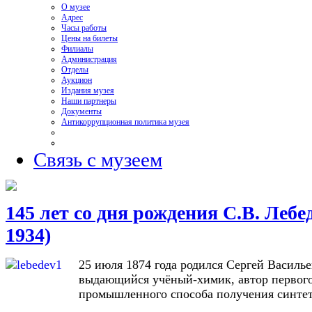
О музее
Адрес
Часы работы
Цены на билеты
Филиалы
Администрация
Отделы
Аукцион
Издания музея
Наши партнеры
Документы
Антикоррупционная политика музея
Связь с музеем
145 лет со дня рождения С.В. Лебед
1934)
25 июля 1874 года родился Сергей Василь
выдающийся учёный-химик, автор первого
промышленного способа получения синтет