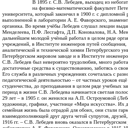
В 1895 г. С.В. Лебедев, выходец из небога
на физико-математический факультет Пете
университета, который закончил в 1900 г. с дипломной 
выполненной в лаборатории А. Е. Фаворского, знамени
органика. Во время учёбы Лебедев слушал лекции выд
Менделеева, П.Ф. Лесгафта, Д.П. Коновалова, Н.А. Ме
дальнейшем молодой учёный работал в целом ряде орга
учреждений, в Институте инженеров путей сообщения, 
аналитической и технической химии Петербургского уни
Петербургском жировом заводе и в Институте инженеро
С.В. Лебедев был невероятно трудолюбив, много работа
достаточные средства к существованию, заботясь о сво
Его служба в различных учреждениях сочеталась с разн
педагогической деятельностью – от частных уроков ещё
студенчества, до преподавания в целом ряде учебных за
период в жизни С.В. Лебедева начинается светлая полос
29 лет – в 1905 г. он женился на А.П. Остроумовой (Л
художнице, графике, участнице «Мира искусства». Их 
семейная жизнь была отрадой для обоих, они стали гар
взаимодополняющей друг друга четой супругов, друзей,
1916 гг. – С.В. Лебедев вновь оказался в Петербургском