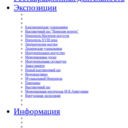
Экспозиции
Благовещенская усыпальница
Выставочный зал "Нарвские ворота"
Некрополь Мастеров искусств
Некрополь XVIII века
Литераторские мостки
Лазаревская усыпальница
Монументальное искусство
Мемориальные доски
Монументальная скульптура
Знаки памяти
Новый выставочный зал
Видеовыставки
Музыкальный Некрополь
Панорамы
Выставочный зал
Мемориальная мастерская М.К.Аникушина
Виртуальная экспозиция
Информация