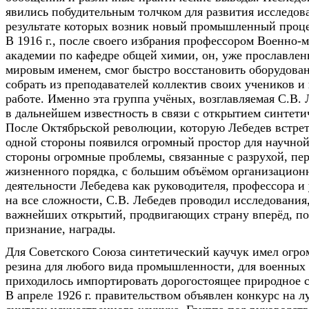
явились побудительным толчком для развития исследова
результате которых возник новый промышленный процес
В 1916 г., после своего избрания профессором Военно-
академии по кафедре общей химии, он, уже прославле
мировым именем, смог быстро восстановить оборудова
собрать из преподавателей коллектив своих учеников 
работе. Именно эта группа учёных, возглавляемая С.В.
в дальнейшем известность в связи с открытием синтети
После Октябрьской революции, которую Лебедев встрет
одной стороны появился огромный простор для научной
стороны огромные проблемы, связанные с разрухой, пе
жизненного порядка, с большим объёмом организацион
деятельности Лебедева как руководителя, профессора и
на все сложности, С.В. Лебедев проводил исследования
важнейших открытий, продвигающих страну вперёд, п
признание, награды.
Для Советского Союза синтетический каучук имел огром
резина для любого вида промышленности, для военных
приходилось импортировать дорогостоящее природное сы
В апреле 1926 г. правительством объявлен конкурс на 