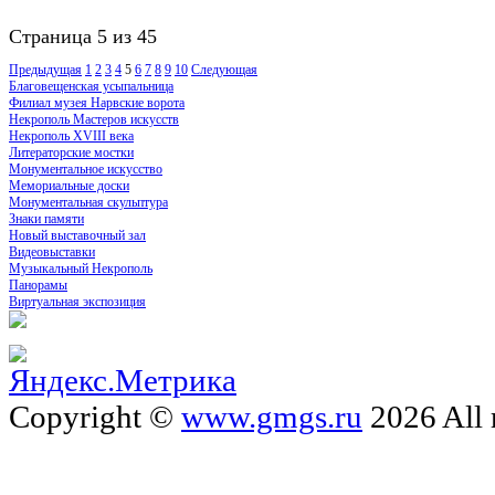
Страница 5 из 45
Предыдущая
1
2
3
4
5
6
7
8
9
10
Следующая
Благовещенская усыпальница
Филиал музея Нарвские ворота
Некрополь Мастеров искусств
Некрополь XVIII века
Литераторские мостки
Монументальное искусство
Мемориальные доски
Монументальная скульптура
Знаки памяти
Новый выставочный зал
Видеовыставки
Музыкальный Некрополь
Панорамы
Виртуальная экспозиция
Copyright ©
www.gmgs.ru
2026 All 