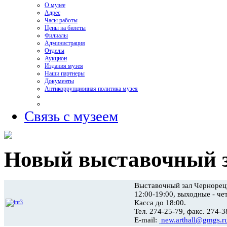
О музее
Адрес
Часы работы
Цены на билеты
Филиалы
Администрация
Отделы
Аукцион
Издания музея
Наши партнеры
Документы
Антикоррупционная политика музея
Связь с музеем
Новый выставочный 
Выставочный зал Чернорецк
12:00-19:00, выходные - че
Касса до 18:00.
Тел. 274-25-79, факс. 274-3
E-mail:
new.arthall@gmgs.r