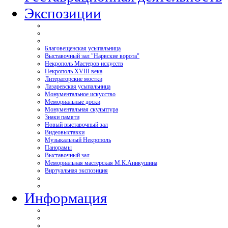
Экспозиции
Благовещенская усыпальница
Выставочный зал "Нарвские ворота"
Некрополь Мастеров искусств
Некрополь XVIII века
Литераторские мостки
Лазаревская усыпальница
Монументальное искусство
Мемориальные доски
Монументальная скульптура
Знаки памяти
Новый выставочный зал
Видеовыставки
Музыкальный Некрополь
Панорамы
Выставочный зал
Мемориальная мастерская М.К.Аникушина
Виртуальная экспозиция
Информация