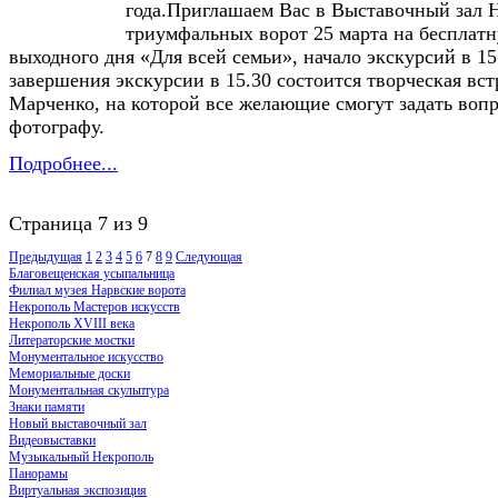
года.Приглашаем Вас в Выставочный зал 
триумфальных ворот 25 марта на бесплат
выходного дня «Для всей семьи», начало экскурсий в 15
завершения экскурсии в 15.30 состоится творческая вс
Марченко, на которой все желающие смогут задать воп
фотографу.
Подробнее...
Страница 7 из 9
Предыдущая
1
2
3
4
5
6
7
8
9
Следующая
Благовещенская усыпальница
Филиал музея Нарвские ворота
Некрополь Мастеров искусств
Некрополь XVIII века
Литераторские мостки
Монументальное искусство
Мемориальные доски
Монументальная скульптура
Знаки памяти
Новый выставочный зал
Видеовыставки
Музыкальный Некрополь
Панорамы
Виртуальная экспозиция