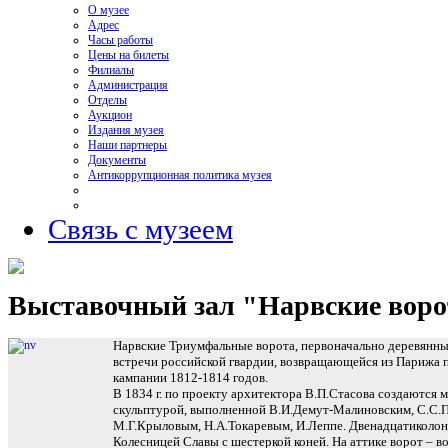
О музее
Адрес
Часы работы
Цены на билеты
Филиалы
Администрация
Отделы
Аукцион
Издания музея
Наши партнеры
Документы
Антикоррупционная политика музея
Связь с музеем
Выставочный зал "Нарвские воро
Нарвские Триумфальные ворота, первоначально деревянные
встречи российской гвардии, возвращающейся из Парижа 
кампании 1812-1814 годов.
В 1834 г. по проекту архитектора В.П.Стасова создаются 
скульптурой, выполненной В.И.Демут-Малиновским, С.С.
М.Г.Крыловым, Н.А.Токаревым, И.Леппе.
Двенадцатиколонн
Колесницей Славы с шестеркой коней. На аттике ворот – 