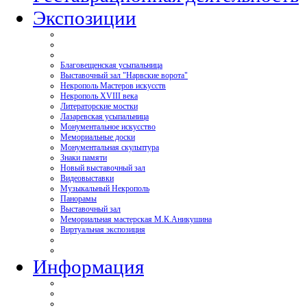
Экспозиции
Благовещенская усыпальница
Выставочный зал "Нарвские ворота"
Некрополь Мастеров искусств
Некрополь XVIII века
Литераторские мостки
Лазаревская усыпальница
Монументальное искусство
Мемориальные доски
Монументальная скульптура
Знаки памяти
Новый выставочный зал
Видеовыставки
Музыкальный Некрополь
Панорамы
Выставочный зал
Мемориальная мастерская М.К.Аникушина
Виртуальная экспозиция
Информация