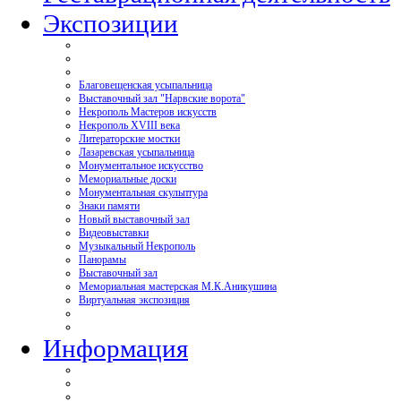
Экспозиции
Благовещенская усыпальница
Выставочный зал "Нарвские ворота"
Некрополь Мастеров искусств
Некрополь XVIII века
Литераторские мостки
Лазаревская усыпальница
Монументальное искусство
Мемориальные доски
Монументальная скульптура
Знаки памяти
Новый выставочный зал
Видеовыставки
Музыкальный Некрополь
Панорамы
Выставочный зал
Мемориальная мастерская М.К.Аникушина
Виртуальная экспозиция
Информация