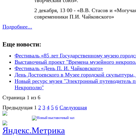
творческий союз».
2 декабря, 13 00 - «В.В. Стасов и «Могуча
современники П.И. Чайковского»
Подробнее...
Еще новости:
Фестиваль «85 лет Государственному музею город
Выставочный проект "Времена музейного некропо
​​​Фестиваль «День П. И. Чайковского»
День Достоевского в Музее городской скульптуры,
Новый ресурс музея "Электронный путеводитель 
Некрополю"
Страница 1 из 6
Предыдущая
1
2
3
4
5
6
Следующая