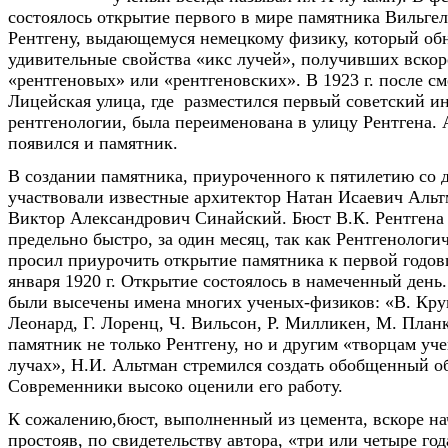
состоялось открытие первого в мире памятника Вильге
Рентгену, выдающемуся немецкому физику, который об
удивительные свойства «икс лучей», получивших вскор
«рентгеновых» или «рентгеновских». В 1923 г. после с
Лицейская улица, где разместился первый советский и
рентгенологии, была переименована в улицу Рентгена. А
появился и памятник.
В создании памятника, приуроченного к пятилетию со д
участвовали известные архитектор Натан Исаевич Альт
Виктор Александрович Синайский. Бюст В.К. Рентгена
предельно быстро, за один месяц, так как Рентгенологи
просил приурочить открытие памятника к первой годов
января 1920 г. Открытие состоялось в намеченный день
были высечены имена многих ученых-физиков: «В. Крук
Леонард, Г. Лоренц, Ч. Вильсон, Р. Милликен, М. Планк
памятник не только Рентгену, но и другим «творцам уч
лучах», Н.И. Альтман стремился создать обобщенный об
Современники высоко оценили его работу.
К сожалению,бюст, выполненный из цемента, вскоре на
простояв, по свидетельству автора, «три или четыре го