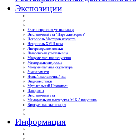
Экспозиции
Благовещенская усыпальница
Выставочный зал "Нарвские ворота"
Некрополь Мастеров искусств
Некрополь XVIII века
Литераторские мостки
Лазаревская усыпальница
Монументальное искусство
Мемориальные доски
Монументальная скульптура
Знаки памяти
Новый выставочный зал
Видеовыставки
Музыкальный Некрополь
Панорамы
Выставочный зал
Мемориальная мастерская М.К.Аникушина
Виртуальная экспозиция
Информация