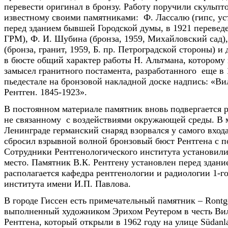
перевести оригинал в бронзу. Работу поручили скульпт
известному своими памятниками: Ф. Лассалю (гипс, ус
перед зданием бывшей Городской думы, в 1921 переведе
ГРМ), Ф. И. Шубина (бронза, 1959, Михайловский сад)
(бронза, гранит, 1959, Б. пр. Петроградской стороны) и
в бюсте общий характер работы Н. Альтмана, котором
замысел гранитного постамента, разработанного еще в 
пьедестале на бронзовой накладной доске надпись: «Ви
Рентген. 1845-1923».
В постоянном материале памятник вновь подвергается 
не связанному с воздействиями окружающей среды. В м
Ленинграде германский снаряд взорвался у самого вход
сбросил взрывной волной бронзовый бюст Рентгена с п
Сотрудники Рентгенологического института установили
место. Памятник В.К. Рентгену установлен перед здание
располагается кафедра рентгенологии и радиологии 1-
института имени И.П. Павлова.
В городе Гиссен есть примечательный памятник – Rontg
выполненный художником Эрихом Реутером в честь Ви
Рентгена, который открыли в 1962 году на улице Südanla