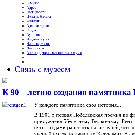
О музее
Адрес
Часы работы
Цены на билеты
Филиалы
Администрация
Отделы
Аукцион
Издания музея
Наши партнеры
Документы
Антикоррупционная политика музея
Связь с музеем
К 90 – летию создания памятника 
У каждого памятника своя история...
В 1901 г. первая Нобелевская премия по ф
присуждена 56-летнему Вильгельму Рентге
пятью годами ранее открытие лучей,которы
ученый всегда называл их Х-лучами). В фе