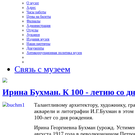
О музее
Адрес
Часы работы
Цены на билеты
Филиалы
Администрация
Отделы
Аукцион
Издания музея
Наши партнеры
Документы
Антикоррупционная политика музея
Связь с музеем
Ирина Бухман. К 100 - летию со д
Талантливому архитектору, художнику, гр
акварели и литографии И.Г.Бухман в этом
100-лет со дня рождения.
Ирина Георгиевна Бухман (урожд. Устимен
августа 1917 года в революционном Петрог