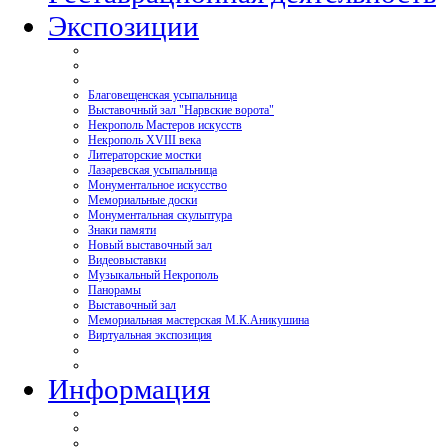
Экспозиции
Благовещенская усыпальница
Выставочный зал "Нарвские ворота"
Некрополь Мастеров искусств
Некрополь XVIII века
Литераторские мостки
Лазаревская усыпальница
Монументальное искусство
Мемориальные доски
Монументальная скульптура
Знаки памяти
Новый выставочный зал
Видеовыставки
Музыкальный Некрополь
Панорамы
Выставочный зал
Мемориальная мастерская М.К.Аникушина
Виртуальная экспозиция
Информация