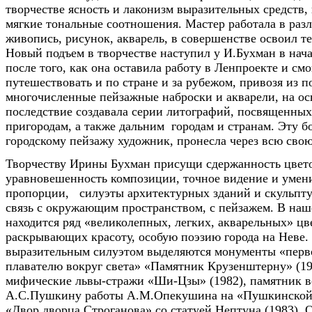
творчестве ясность и лаконизм выразительных средств, 
мягкие тональные соотношения. Мастер работала в раз
живопись, рисунок, акварель, в совершенстве освоил т
Новый подъем в творчестве наступил у И.Бухман в нача
после того, как она оставила работу в Ленпроекте и см
путешествовать и по стране и за рубежом, привозя из п
многочисленные пейзажные наброски и акварели, на ос
последствие создавала серии литографий, посвященных
пригородам, а также дальним городам и странам. Эту 
городскому пейзажу художник, пронесла через всю свою
Творчеству Ирины Бухман присущи сдержанность цвет
уравновешенность композиции, точное видение и умени
пропорции, силуэты архитектурных зданий и скульпту
связь с окружающим пространством, с пейзажем. В на
находится ряд «великолепных, легких, акварельных» ц
раскрывающих красоту, особую поэзию города на Неве.
выразительным силуэтом выделяются монументы «перв
плавателю вокруг света» «Памятник Крузенштерну» (19
мифические львы-стражи «Ши-Цзы» (1982), памятник в
А.С.Пушкину работы А.М.Опекушина на «Пушкинской 
«Двор дворца Строганова» со статуей Нептуна (1983).