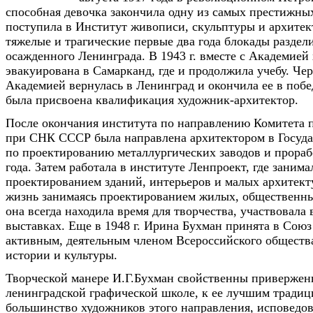
способная девочка закончила одну из самых престижны
поступила в Институт живописи, скульптуры и архите
тяжелые и трагические первые два года блокады раздел
осажденного Ленинграда. В 1943 г. вместе с Академией
эвакуирована в Самарканд, где и продолжила учебу. Чере
Академией вернулась в Ленинград и окончила ее в побе
была присвоена квалификация художник-архитектор.
После окончания института по направлению Комитета 
при СНК СССР была направлена архитектором в Госуд
по проектированию металлургических заводов и прораб
года. Затем работала в институте Ленпроект, где занима
проектированием зданий, интерьеров и малых архитек
жизнь занимаясь проектированием жилых, общественных
она всегда находила время для творчества, участвовала
выставках. Еще в 1948 г. Ирина Бухман принята в Союз
активным, деятельным членом Всероссийского обществ
истории и культуры.
Творческой манере И.Г.Бухман свойственны привержен
ленинградской графической школе, к ее лучшим традици
большинство художников этого направления, исповедов