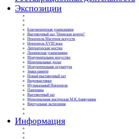
Экспозиции
Благовещенская усыпальница
Выставочный зал "Нарвские ворота"
Некрополь Мастеров искусств
Некрополь XVIII века
Литераторские мостки
Лазаревская усыпальница
Монументальное искусство
Мемориальные доски
Монументальная скульптура
Знаки памяти
Новый выставочный зал
Видеовыставки
Музыкальный Некрополь
Панорамы
Выставочный зал
Мемориальная мастерская М.К.Аникушина
Виртуальная экспозиция
Информация