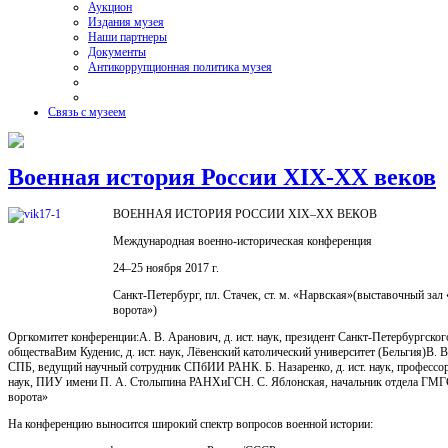
Аукцион
Издания музея
Наши партнеры
Документы
Антикоррупционная политика музея
Связь с музеем
Военная история России XIX-XX веков
ВОЕННАЯ ИСТОРИЯ РОССИИ XIX–XX ВЕКОВ
Международная военно-историческая конференция
24–25 ноября 2017 г.
Санкт-Петербург, пл. Стачек, ст. м. «Нарвская»(выставочный за
ворота»)
Оргкомитет конференции:А. В. Аранович, д. ист. наук, президент Санкт-Петербургског
обществаВим Куденис, д. ист. наук, Лёвенский католический университет (Бельгия)В. В.
СПБ, ведущий научный сотрудник СПбИИ РАНК. Б. Назаренко, д. ист. наук, профессор
наук, ПИУ имени П. А. Столыпина РАНХиГСН. С. Яблонская, начальник отдела ГМ
ворота»
На конференцию выносится широкий спектр вопросов военной истории: