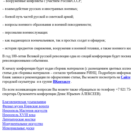
– вооруженные конфликты с участием России/СССР;
– взаимодействие русских и иностранных военных;
– боевой путь частей русской и советской армий;
– вопросы военного образования и военной повседневности;
– персоналии военнослужащих
– как выдающихся военачальников, так и простых солдат и офицеров;
– история предметов снаряжения, вооружения и военной техники, а также военного ко
В год 100-летия Великой русской революции одна из секций конференции будет посвя
революциоонными событиями.
К началу конференции будет издан сборник материалов (с размещением цветных иллюс
статьи для сборника материалов – согласно требованиям РИНЦ. Подробную информац
бланк заявки и рекомендации по оформлению статьи, Вы можете посмотреть на
Сайте
городской скульптуры и в группе
ВКонтакте
.
По всем возникающим вопросам Вы можете также обращаться по телефону +7 921 754
секретарь Оргкомитета конференции Денис Юрьевич АЛЕКСЕЕВ).
Благовещенская усыпальница
Филиал музея Нарвские ворота
Некрополь Мастеров искусств
Некрополь XVIII века
Литераторские мостки
Монументальное искусство
Мемориальные доски