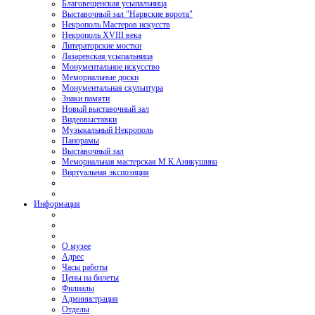
Благовещенская усыпальница
Выставочный зал "Нарвские ворота"
Некрополь Мастеров искусств
Некрополь XVIII века
Литераторские мостки
Лазаревская усыпальница
Монументальное искусство
Мемориальные доски
Монументальная скульптура
Знаки памяти
Новый выставочный зал
Видеовыставки
Музыкальный Некрополь
Панорамы
Выставочный зал
Мемориальная мастерская М.К.Аникушина
Виртуальная экспозиция
Информация
О музее
Адрес
Часы работы
Цены на билеты
Филиалы
Администрация
Отделы