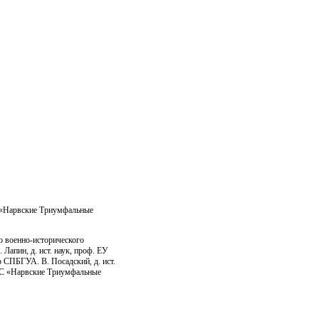
л «Нарвские Триумфальные
о военно-исторического
 Лапин, д. ист. наук, проф. ЕУ
 СПБГУА. В. Посадский, д. ист.
ГС «Нарвские Триумфальные