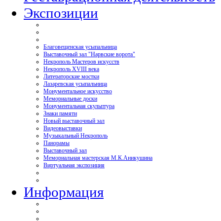
Экспозиции
Благовещенская усыпальница
Выставочный зал "Нарвские ворота"
Некрополь Мастеров искусств
Некрополь XVIII века
Литераторские мостки
Лазаревская усыпальница
Монументальное искусство
Мемориальные доски
Монументальная скульптура
Знаки памяти
Новый выставочный зал
Видеовыставки
Музыкальный Некрополь
Панорамы
Выставочный зал
Мемориальная мастерская М.К.Аникушина
Виртуальная экспозиция
Информация