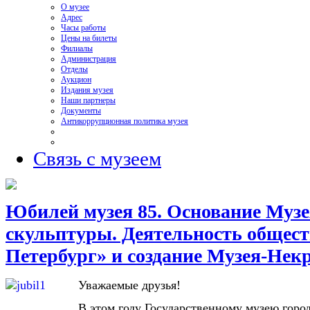
О музее
Адрес
Часы работы
Цены на билеты
Филиалы
Администрация
Отделы
Аукцион
Издания музея
Наши партнеры
Документы
Антикоррупционная политика музея
Связь с музеем
Юбилей музея 85. Основание Музе
скульптуры. Деятельность общес
Петербург» и создание Музея-Нек
Уважаемые друзья!
В этом году Государственному музею горо