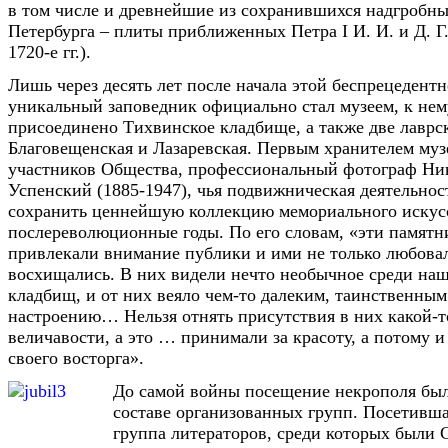
в том числе и древнейшие из сохранившихся надгробн
Петербурга – плиты приближенных Петра I И. И. и Д. Г
1720-е гг.).
Лишь через десять лет после начала этой беспрецедентно
уникальный заповедник официально стал музеем, к не
присоединено Тихвинское кладбище, а также две лавр
Благовещенская и Лазаревская. Первым хранителем музе
участников Общества, профессиональный фотограф Ни
Успенский (1885-1947), чья подвижническая деятельнос
сохранить ценнейшую коллекцию мемориального искусс
послереволюционные годы. По его словам, «эти памятн
привлекали внимание публики и ими не только любовал
восхищались. В них видели нечто необычное среди на
кладбищ, и от них веяло чем-то далеким, таинственны
настроению… Нельзя отнять присутствия в них какой-т
величавости, а это … принимали за красоту, а потому и
своего восторга».
До самой войны посещение некрополя был
составе организованных групп. Посетившая
группа литераторов, среди которых были 