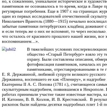
но, к сожалению, уникальное историческое и художеств
памятников не осознавалось в то время, когда в Лавре 
регулярные погребения. Еще в 1907 г. на страницах жу
один из первых исследователей отечественной скульпт
Николаевич Врангель (1880—1915) печально восклицал
забытые памятники петербургских кладбищ доживают с
и если теперь же о них не вспомнят, то через несколько 
что осталось от красивого прошлого нашей жизни, все 
воспоминанием…».
В тяжелейших условиях послереволюцион
общество «Старый Петербург» взяло эту 
охрану. Были составлены описания, обмер
фотофиксация памятников, началась их р
памятниками, отреставрированными в те г
Е. Я. Державиной, любимой супруги великого русского п
Державина, воспевшего ее как «Плениру», и надгробие
Екатерины II А. С. Попова (1781 г.), считающееся сам
скульптурным надгробием, появившимся в Некрополе. 
работах принимали участие такие известные мастера, ка
И. Катонин, В. В. Козлов, И. В. Крестовский. В резуль
раскопок были найдены десятки надгробных плит 1-й п