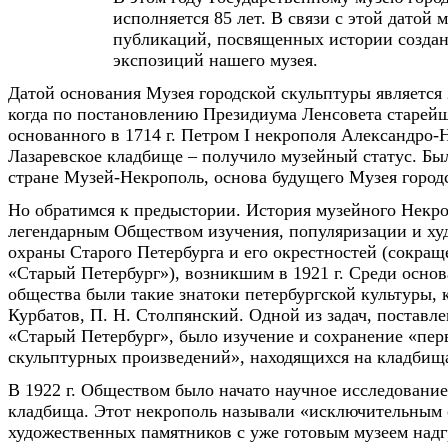
исполняется 85 лет. В связи с этой датой
публикаций, посвященных истории создан
экспозиций нашего музея.
Датой основания Музея городской скульптуры является 2
когда по постановлению Президиума Ленсовета старейш
основанного в 1714 г. Петром I некрополя Александро-
Лазаревское кладбище – получило музейный статус. Бы
стране Музей-Некрополь, основа будущего Музея город
Но обратимся к предыстории. История музейного Некро
легендарным Обществом изучения, популяризации и ху
охраны Старого Петербурга и его окрестностей (сокра
«Старый Петербург»), возникшим в 1921 г. Среди основ
общества были такие знатоки петербургской культуры, к
Курбатов, П. Н. Столпянский. Одной из задач, постав
«Старый Петербург», было изучение и сохранение «пе
скульптурных произведений», находящихся на кладбища
В 1922 г. Обществом было начато научное исследование
кладбища. Этот некрополь называли «исключительным
художественных памятников с уже готовым музеем над