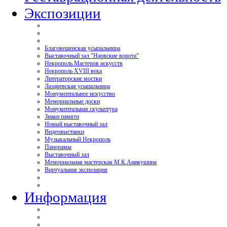
Экспозиции
Благовещенская усыпальница
Выставочный зал "Нарвские ворота"
Некрополь Мастеров искусств
Некрополь XVIII века
Литераторские мостки
Лазаревская усыпальница
Монументальное искусство
Мемориальные доски
Монументальная скульптура
Знаки памяти
Новый выставочный зал
Видеовыставки
Музыкальный Некрополь
Панорамы
Выставочный зал
Мемориальная мастерская М.К.Аникушина
Виртуальная экспозиция
Информация